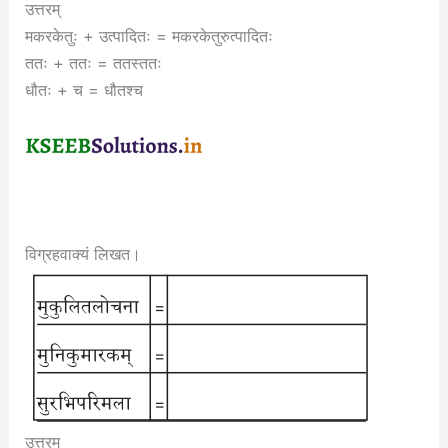
उत्तरम्
मकरकेतुः + उत्पादितः = मकरकेतुरुत्पादितः
ततः + ततः = ततस्ततः
धौतः + च = धौतश्च
विग्रहवाक्यं लिखत।
उत्तरम्