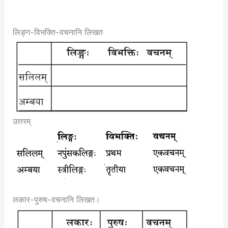
लिङ्ग-विभक्ति-वचनानि लिखत
उत्तरम्
लकार-पुरुष-वचनानि लिखत।