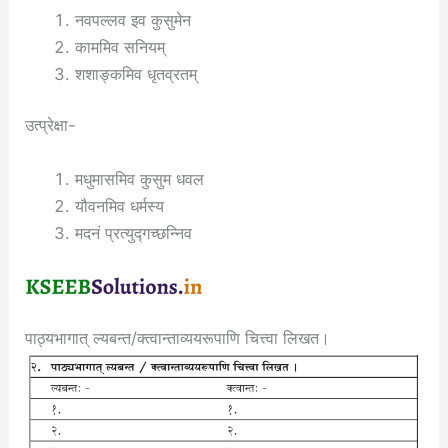
नवपल्लव इव कुसुमेन
काममिव सनियम्
शशाङ्कमिव धृतव्रतम्
उत्प्रेक्षा-
मधुमासमिव कुसुम धवल
यौवनमिव धर्मस्य
मदनं प्रत्युद्गच्छन्निव
पाठ्यभागात् ल्यबन्त/क्त्वान्ताव्ययरूपाणि चित्त्वा लिखत।