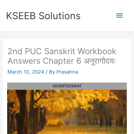
Skip
to
Mai
KSEEB Solutions
content
Men
2nd PUC Sanskrit Workbook
Answers Chapter 6 अनुरागोदयः
March 10, 2024
/ By
Prasanna
ADVERTISEMENT