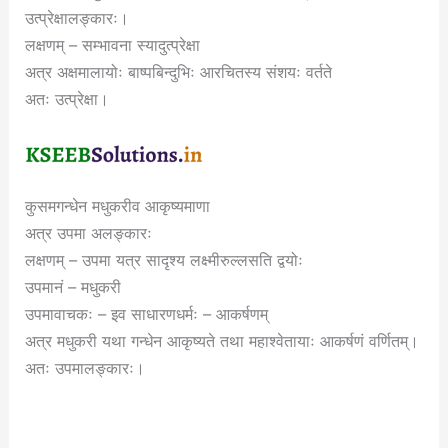
उत्प्रेक्षालङ्कारः।
लक्षणम् – सम्भावना स्यादुत्प्रेक्षा
अत्र अक्षमालायोः बाष्पबिन्दुभिः आरचितस्य संशयः वर्तते
अतः उत्प्रेक्षा।
कुसमगन्धेन मधुकरीव आकृष्यमाणा
अत्र उपमा अलङ्कारः
लक्षणम् – उपमा यत्र सादृश्य लक्ष्मीरुल्लसति द्वयोः
उपमानं – मधुकरी
उपमावाचकः – इव साधारणधर्मः – आकर्षणम्
अत्र मधुकरी यथा गन्धेन आकृष्यते तथा महाश्वेतायाः आकर्षणं वर्णितम्।
अतः उपमालङ्कारः।