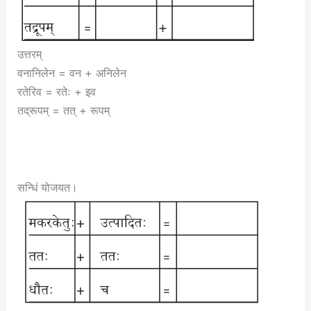
उत्तरम्
वनानिलेन = वन + अनिलेन
रतेरिव = रतेः + इव
तद्रूपम् = तत् + रूपम्
सन्धिं योजयत।