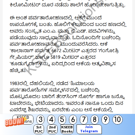
KSEEB
3
4
5
6
7
8
9
10
Solutions
Join
1st
2nd
KSEEB
Telegram
PUC
PUC
Books