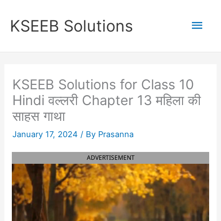
Skip
to
Mai
KSEEB Solutions
content
Men
KSEEB Solutions for Class 10
Hindi वल्लरी Chapter 13 महिला की
साहस गाथा
January 17, 2024
/ By
Prasanna
ADVERTISEMENT