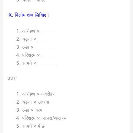
IX. विलोम शब्द लिखिए :
आरोहण × ________
चढ़ना ×_______
ठंडा × __________
परिश्रम × ________
सामने × _________
उत्तरः
आरोहण × अवरोहण
चढ़ना × उतरना
ठंडा × गरम
परिश्रम × आलस/आलस्य
सामने × पीछे