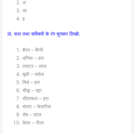
अ
आ
इ
III. फल तथा सब्जियों के रंग चुनकर लिखो:
बैंगन – बैंग्नी
धनिया – हरा
टमाटर – लाल
मूली – सफेद
मिर्च – हरा
चीकू – भूरा
सीताफल – हरा
संतरा – केसरिया
सेब – लाल
केला – पीला