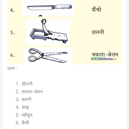
उत्तर :
छीलनी
चकला-बेलन
छलनी
चाकू
पहँसुल
कैंची