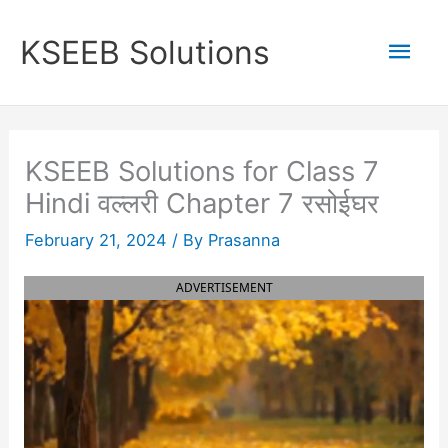
Skip
to
Mai
KSEEB Solutions
content
Men
KSEEB Solutions for Class 7
Hindi वल्लरी Chapter 7 रसोईघर
February 21, 2024
/ By
Prasanna
ADVERTISEMENT