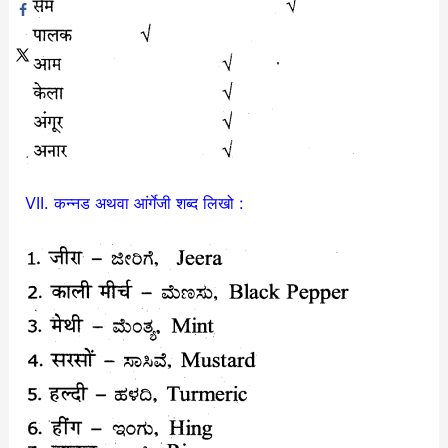
VII. कन्नड अथवा आंर्गेजी शब्द लिखो :