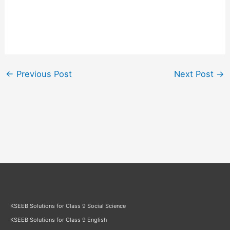
←
Previous Post
Next Post
→
KSEEB Solutions for Class 9 Social Science
KSEEB Solutions for Class 9 English