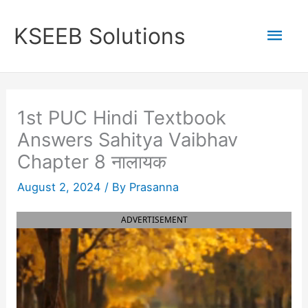
Skip
to
Mai
KSEEB Solutions
content
Men
1st PUC Hindi Textbook
Answers Sahitya Vaibhav
Chapter 8 नालायक
August 2, 2024
/ By
Prasanna
ADVERTISEMENT