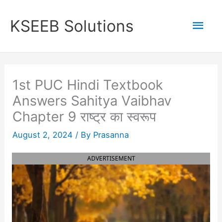
Skip
to
Mai
KSEEB Solutions
content
Men
1st PUC Hindi Textbook
Answers Sahitya Vaibhav
Chapter 9 राष्ट्र का स्वरूप
August 2, 2024
/ By
Prasanna
ADVERTISEMENT