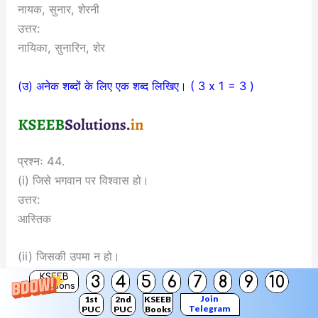
नायक, सुनार, शेरनी
उत्तर:
नायिका, सुनारिन, शेर
(उ) अनेक शब्दों के लिए एक शब्द लिखिए। ( 3 x 1 = 3 )
प्रश्नः 44.
(i) जिसे भगवान पर विश्वास हो।
उत्तर:
आस्तिक
(ii) जिसकी उपमा न हो।
उत्तर:
KSEEB
3
4
5
6
7
8
9
10
Solutions
अनुपम
Join
1st
2nd
KSEEB
Telegram
PUC
PUC
Books