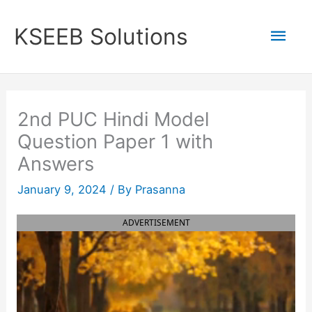
Skip
to
Mai
KSEEB Solutions
content
Men
2nd PUC Hindi Model
Question Paper 1 with
Answers
January 9, 2024
/ By
Prasanna
ADVERTISEMENT