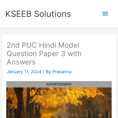
Skip
to
Mai
KSEEB Solutions
content
Men
2nd PUC Hindi Model
Question Paper 3 with
Answers
January 11, 2024
/ By
Prasanna
ADVERTISEMENT