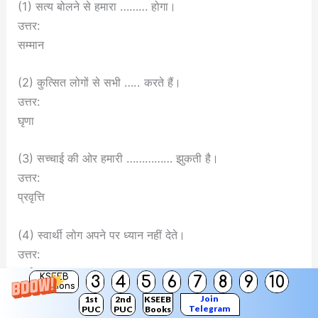
(1) सत्य बोलने से हमारा ……… होगा।
उत्तर:
सम्मान
(2) कुत्सित लोगों से सभी ….. करते हैं।
उत्तर:
घृणा
(3) सच्चाई की ओर हमारी …………… झुकती है।
उत्तर:
प्रवृत्ति
(4) स्वार्थी लोग अपने पर ध्यान नहीं देते।
उत्तर:
कर्तव्य
KSEEB
3
4
5
6
7
8
9
10
Solutions
Join
1st
2nd
KSEEB
Telegram
(इ) निम्नलिखित वाक्यों को सूचनानुसार बदलिए। ( 3 x 1 = 3 )
PUC
PUC
Books