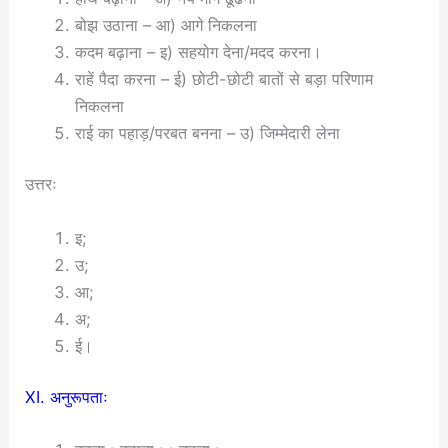
बोझ उठाना – आ) आगे निकलना
कदम बढ़ाना – इ) सहयोग देना/मदद करना।
राहें पैदा करना – ई) छोटी-छोटी बातों से बड़ा परिणाम
निकलना
राई का पहाड़/परबत बनना – उ) जिम्मेदारी लेना
उत्तरः
इ;
उ;
आ;
अ;
ई।
XI. अनुरूपताः