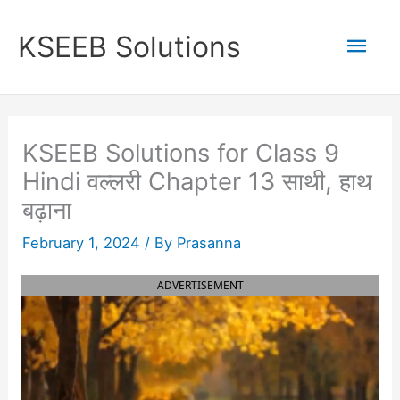
Skip
to
Mai
KSEEB Solutions
content
Men
KSEEB Solutions for Class 9
Hindi वल्लरी Chapter 13 साथी, हाथ
बढ़ाना
February 1, 2024
/ By
Prasanna
ADVERTISEMENT