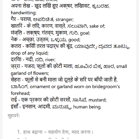
मुहावरेः
हाथ बढ़ाना – सहयोग देना, मदद करना।