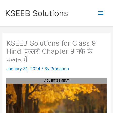
Skip
to
Mai
KSEEB Solutions
content
Men
KSEEB Solutions for Class 9
Hindi वल्लरी Chapter 9 नफे के
चक्कर में
January 31, 2024
/ By
Prasanna
ADVERTISEMENT