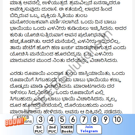
KSEEB
3
4
5
6
7
8
9
10
Solutions
Join
1st
2nd
KSEEB
Telegram
PUC
PUC
Books