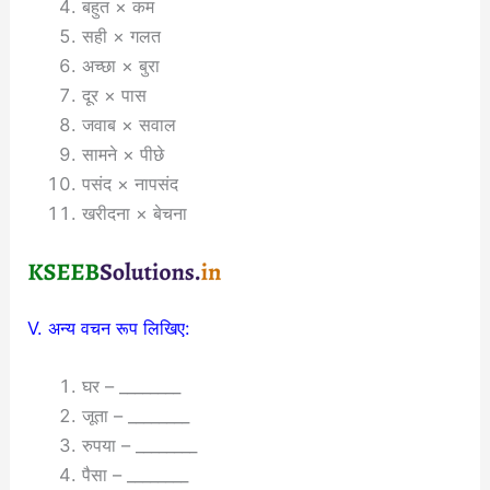
बहुत × कम
सही × गलत
अच्छा × बुरा
दूर × पास
जवाब × सवाल
सामने × पीछे
पसंद × नापसंद
खरीदना × बेचना
V. अन्य वचन रूप लिखिए:
घर – ________
जूता – ________
रुपया – ________
पैसा – ________