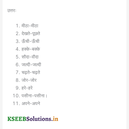
उत्तरः
मीठा-मीठा
देखते-पूछते
ऊँची-ऊँची
हक्के-बक्के
सौदा-वौदा
जल्दी-जल्दी
चढ़ते-चढ़ते
जोर-जोर
हरे-हरे
पसीना-पसीना।
अपने-अपने