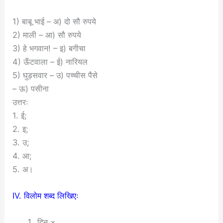
1) बाबू भाई – अ) दो सौ रुपये
2) माली – आ) सौ रुपये
3) हे भगवान! – इ) बगीचा
4) ऊँटवाला – ई) नारियल
5) घुड़सवार – उ) पच्चीस पैसे
– ऊ) पसीना
उत्तरः
1. ई;
2. इ;
3. उ;
4. आ;
5. अ।
IV. विलोम शब्द लिखिएः
दिन × ________